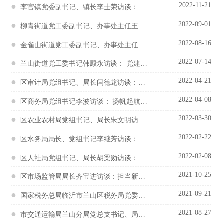
●
2022-11-21
李官镇党委副书记、镇长李士荣访谈： 乘势而上加油干 奋进笃行谋新篇
●
2022-09-01
柳青街道党工委副书记、办事处主任王依峰访谈：担当作为 创新实干 奋力谱写柳青高...
●
2022-08-16
金雀山街道党工委副书记、办事处主任王经略访谈：砥砺初心践使命 笃行不怠勇担当
●
2022-07-14
兰山街道党工委书记韩殿永访谈： 党建引领求突破 统筹协调谋发展
●
2022-04-21
区审计局党组书记、局长闫德龙访谈：围绕中心服务大局，全面履行审计监督职责
●
2022-04-08
区商务局党组书记李波访谈： 扬帆起航再出发 砥砺奋进铸辉煌 促进商务事业开启新...
●
2022-03-30
区农业农村局党组书记、局长朱文明访谈：顺畅城乡双向循环 打造城乡融合示范区 奋...
●
2022-02-22
区水务局局长、党组书记李继芳访谈： 凝心聚力，改革创新，绘就水清岸绿景美新画卷
●
2022-02-08
区人社局党组书记、局长胡梁勋访谈：奋发有为 实干担当 努力实现兰山更高质量更充...
●
2021-10-25
区市场监管局局长齐宝进访谈：担当新使命 开启新征程谱写市场监管事业新篇章
●
2021-09-21
国家税务总局临沂市兰山区税务局党委书记、局长尚学昭访谈：为民收税 固本谋远 努...
●
2021-08-27
市交通运输局兰山分局党总支书记、局长 董建梅访谈:高标准加快交通基础建设，开新...