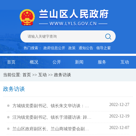
热门搜索：
政府信息公开
政策
通知公告
领导之窗
首页
概况
公开
新闻
服务
互动
当前位置:
首页
>>
互动
>>
政务访谈
政务访谈
●
2022-12-27
方城镇党委副书记、镇长朱文华访谈：踔厉奋发 笃行不怠 奋力开创方城镇高质量发展...
●
2022-12-19
汪沟镇党委副书记、镇长于清疆访谈: 踔厉奋发、笃行不怠，奋力开创汪沟镇高质量发...
●
2022-12-07
兰山区政府副区长、兰山商城管委会副主任、党委副书记田宗春访谈： 实施商贸物流首...