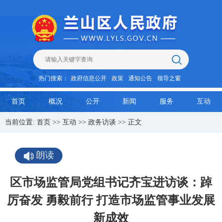
热门搜索：
政府信息公开
政策
通知公告
领导之窗
首页
概况
公开
新闻
服务
互动
当前位置:
首页
>>
互动
>>
政务访谈
>> 正文
朗读
区市场监管局党组书记齐宝进访谈：踔
厉奋发 勇毅前行 ​打造市场监管事业发展
新成效