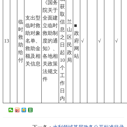
《国务
获
院关于
取
支出型
全面建
临
信
兰
临时救
立临时
■
时
息
山
助对象
救助制
政
救
之
区
13
名单、
度的通
府
√
√
√
助
日
民
救助金
知》、
网
给
起
政
额及相
各地相
站
付
10
局
关信息
关政策
个
法规文
工
件
作
日
内