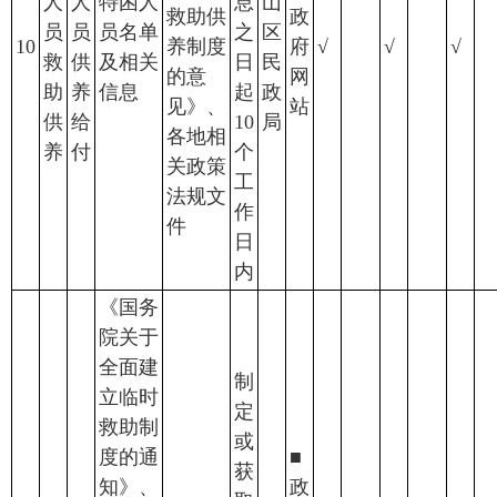
人
人
特困人
息
山
救助供
政
员
员
员名单
之
区
10
养制度
府
√
√
√
救
供
及相关
日
民
的意
网
助
养
信息
起
政
见》、
站
供
给
10
局
各地相
养
付
个
关政策
工
法规文
作
件
日
内
《国务
院关于
全面建
制
立临时
定
救助制
或
度的通
■
获
知》、
政