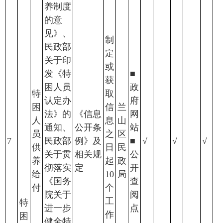
养制度
的意
见》、
制
民政部
定
关于印
或
发《特
■
获
困人员
政
特
取
认定办
府
困
信
兰
法》的
《信息
网
人
息
山
通知、
公开条
站
员
之
区
7
民政部
例》及
■
√
√
√
供
日
民
关于贯
相关规
公
养
起
政
彻落实
定
开
给
10
局
《国务
查
付
个
院关于
阅
工
特
进一步
点
作
困
健全特