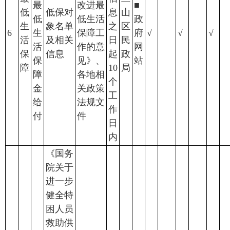
最
改进最
■
低
低保对
息
山
低
低生活
政
生
象名单
之
区
6
生
保障工
府
√
√
√
活
及相关
日
民
活
作的意
网
保
信息
起
政
保
见》、
站
障
10
局
障
各地相
个
金
关政策
工
给
法规文
作
付
件
日
内
《国务
院关于
进一步
健全特
困人员
救助供