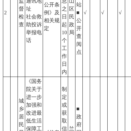
监
通讯地
息
山
公开条
站
督
址
之
区
2
例》及
■
√
√
√
检
社会救
日
民
相关规
公
查
助投诉
起
政
定
开
举报电
10
局
查
话
个
阅
工
点
作
日
内
《国务
院关于
制
进一步
定
城
加强和
或
乡
■
改进最
获
居
政
低生活
取
民
府
保障工
信
兰