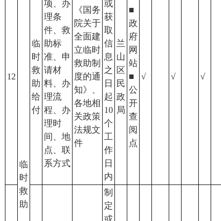
项、办
或
《国务
■
理条
获
院关于
政
件、救
取
全面建
府
临
助标
信
兰
立临时
网
时
准、申
息
山
救助制
站
救
请材
之
区
12
度的通
■
√
√
√
助
料、办
日
民
知》、
公
给
理流
起
政
各地相
开
付
程、办
10
局
关政策
查
理时
个
法规文
阅
间、地
工
件
点
点、联
作
系方式
日
临
内
时
救
制
助
定
或