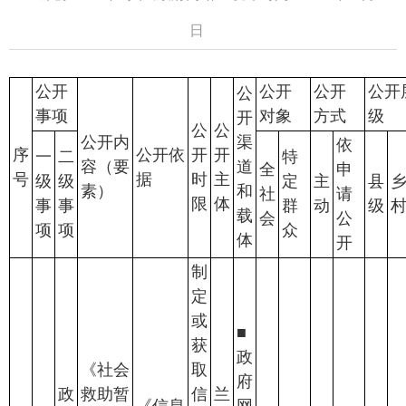
日
公开
公开
公开
公开
公
事项
对象
方式
级
开
公
公
公开内
渠
依
序
公开依
开
开
一
二
特
容（要
道
全
申
号
据
时
主
级
级
定
主
县
素）
和
社
请
限
体
事
事
群
动
级
载
会
公
项
项
众
体
开
制
定
或
■
获
政
《社会
取
府
政
救助暂
信
兰