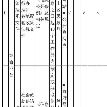
《信息
网
策
行办
息
山
公开条
站
法
法》
之
区
1
例》及
■
√
√
√
规
各地配
日
民
相关规
公
文
套政策
起
政
定
开
件
法规文
10
局
查
件
个
阅
工
点
作
日
综
内
合
业
制
务
定
或
■
获
政
社会救
取
府
助信访
信
兰
《信息
网