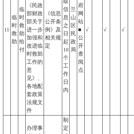
取
《民政
府
临
信
兰
部财政
《信息
网
临
时
息
山
部关于
公开条
站
时
救
之
区
11
进一步
例》及
■
√
√
√
救
助
日
民
加强和
相关规
公
助
给
起
政
改进临
定
开
付
10
局
时救助
查
个
工作的
阅
工
意
点
作
见》、
日
各地配
内
套政策
法规文
件
制
办理事
定