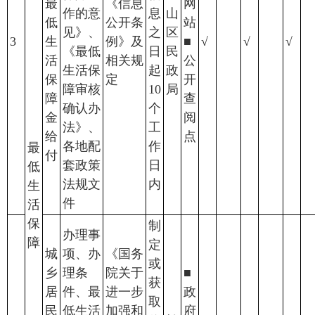
最
《信息
网
作的意
息
山
低
公开条
站
见》、
之
区
3
生
例》及
■
√
√
√
《最低
日
民
活
相关规
公
生活保
起
政
保
定
开
障审核
10
局
障
查
确认办
个
金
阅
法》、
工
给
点
各地配
作
最
付
套政策
日
低
法规文
内
生
件
活
保
制
办理事
障
定
城
项、办
《国务
或
乡
理条
院关于
■
获
居
件、最
进一步
政
取
民
低生活
加强和
府