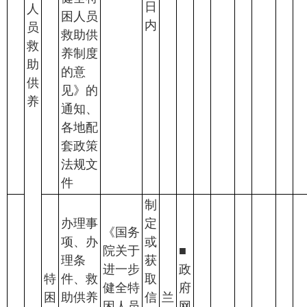
日
人
困人员
内
员
救助供
救
养制度
助
的意
供
见》的
养
通知、
各地配
套政策
法规文
件
制
办理事
定
《国务
项、办
或
院关于
■
理条
获
进一步
政
特
件、救
取
健全特
府
困
助供养
信
兰
困人员
网