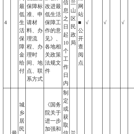
信
兰
最
保障标
改进最
网
息
山
低
准、申
低生活
站
之
区
4
生
请材
保障工
■
√
√
√
日
民
活
料、办
作的意
公
起
政
保
理流
见》、
开
10
局
障
程、办
各地相
查
个
金
理时
关政策
阅
工
给
间、地
法规文
点
作
付
点、联
件
日
系方式
内
制
定
城
《国务
或
乡
院关于
获
居
进一步
取
民
加强和
最
信
兰