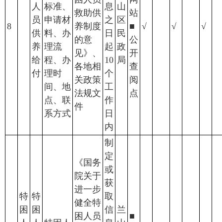
人
标准、
息
山
救助供
站
员
申请材
之
区
8
养制度
■
√
√
√
供
料、办
日
民
的意
公
养
理流
起
政
见》、
开
给
程、办
10
局
各地相
查
付
理时
个
关政策
阅
间、地
工
法规文
点
点、联
作
件
系方式
日
内
制
定
《国务
或
院关于
获
进一步
特
特
取
健全特
困
困
信
兰
困人员
■