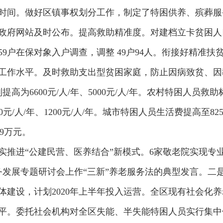
时间。做好区镇事权划分工作，制定了特困供养、殡葬服
政府网站及时公布。提高救助精准度。对建档立卡贫困人
259户在保对象入户调查，调整 49户94人。衔接好精准扶
工作水平。及时救助支出型贫困家庭，防止因病致贫、因
为6600元/人/年、5000元/人/年。农村特困人员救助
00元/人/年、1200元/人/年。城市特困人员生活费提高至
39万元。
实推进“公建民营、医养结合”新模式。6家敬老院实现专
务发展专题研讨会上作“三新”养老服务法的典型发言。
建设，计划2020年上半年投入运营。全区现有社会化养老
平。委托社会机构对全区失能、半失能特困人员实行集中