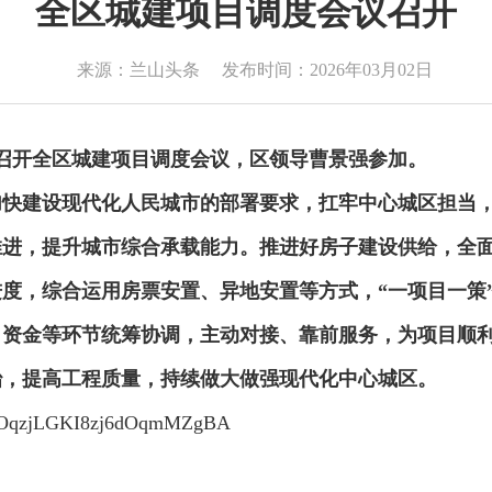
全区城建项目调度会议召开
来源：兰山头条
发布时间：2026年03月02日
召开全区城建
项目
调度会议，
区领导曹景强参加。
加快建设
现代化人民城市的
部署要求
，
扛牢中心城区担当
推进，提升城市综合承载能力。推进好房子建设
供给
，
全
进度，综合运用房票安置、异地安置等
方式，
“一项目一策
、
资金
等环节统筹协调，主动对接、靠前服务，为项目顺
治，
提高工程质量，持续做大做强现代化中心城区。
rOqzjLGKI8zj6dOqmMZgBA