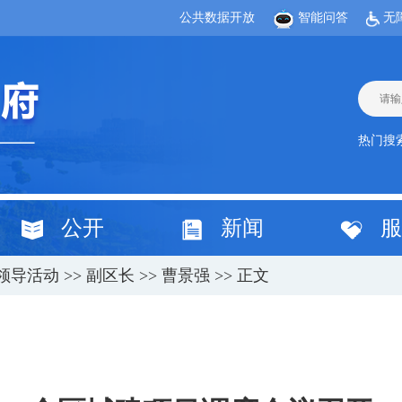
公共数据开放
智能问答
无
热门搜
公开
新闻
服
领导活动
>>
副区长
>>
曹景强
>> 正文