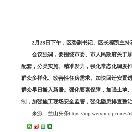
2月28日下午，区委副书记、区长程凯
主持
会议
强调，要
围绕
市委、市人民政府
关于
配套，
分类实施
、精准发力
，
强化常态化调度
群众多样化
、
改善性住房需求。加快回迁安置
群众早日搬入新居。强化要素保障，加强土地
制，加强施工现场安全监管，强化隐患排查整
来源：兰山头条https://mp.weixin.qq.com/s/