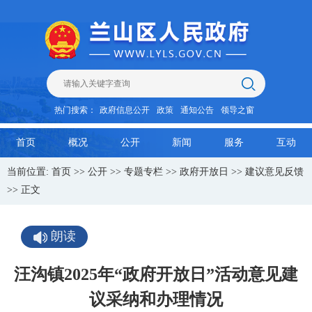
热门搜索：
政府信息公开
政策
通知公告
领导之窗
首页
概况
公开
新闻
服务
互动
当前位置:
首页
>>
公开
>>
专题专栏
>>
政府开放日
>>
建议意见反馈
>> 正文
朗读
汪沟镇2025年“政府开放日”活动意见建
议采纳和办理情况