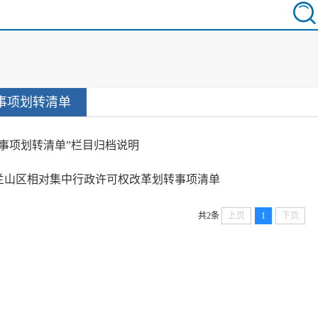
事项划转清单
“事项划转清单”栏目归档说明
兰山区相对集中行政许可权改革划转事项清单
共2条
上页
1
下页