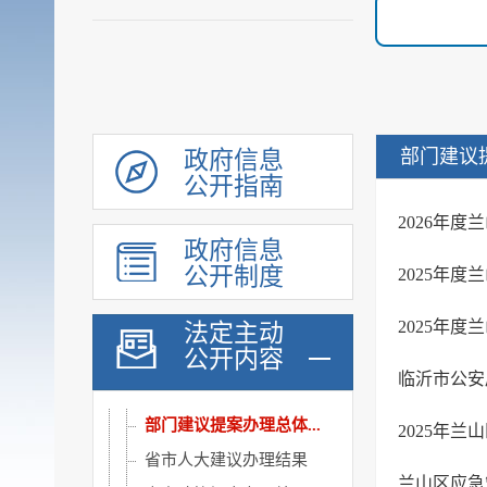
权责清单
人事信息
规划计划
重大建设项目
扩大有效投资
部门建议
政府信息
政府工作报告
公开指南
重大决策预公开
2026年
政府信息
审计和后评估
公开制度
2025年
建议提案办理公示平台
人大建议办理结果
2025年
法定主动
公开内容
政协提案办理结果
临沂市公安
区级建议提案办理总体...
部门建议提案办理总体...
2025年
省市人大建议办理结果
兰山区应急