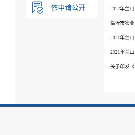
农业预测信息
依申请公开
2022年
房屋征收
养老服务
临沂市农业
公共体育
2021年
公共文化服务
环境保护
2021年
市政服务
关于印发《
治安管理
旅游领域
市场监管
税务信息
国资国企信息
公共资源配置领域
应急管理