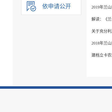
民办学校
依申请公开
2019年
基本医疗卫生
解读：《兰
住房和城乡建设
征地信息
关于充分利
农业预测信息
2018年
房屋征收
养老服务
建档立卡农
公共体育
公共文化服务
环境保护
市政服务
治安管理
旅游领域
市场监管