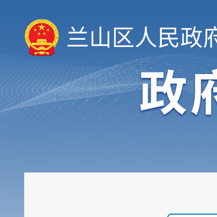
兰山区人民政
履职依据
机构职能
权责清单
人事信息
规划计划
重大建设项目
扩大有效投资
政府工作报告
重大决策预公开
审计和后评估
建议提案办理公示平台
会议信息