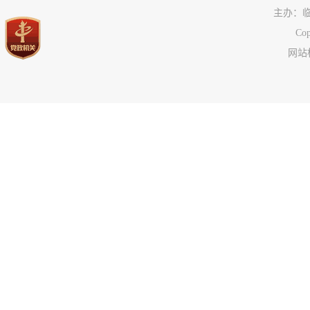
税务信息
主办：
国资国企信息
C
网站标
公共资源配置领域
应急管理
公共企事业单位信息
执行信息
服务信息