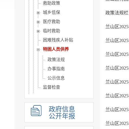
救助政策
城乡低保
政策法规栏
医疗救助
兰山区20
临时救助
困难残疾人补贴
兰山区20
特困人员供养
兰山区20
政策法规
兰山区20
办事指南
公示信息
兰山区20
监督检查
兰山区20
社会福利
教育
政府信息
兰山区20
基本医疗卫生
公开年报
兰山区20
住房和城乡建设