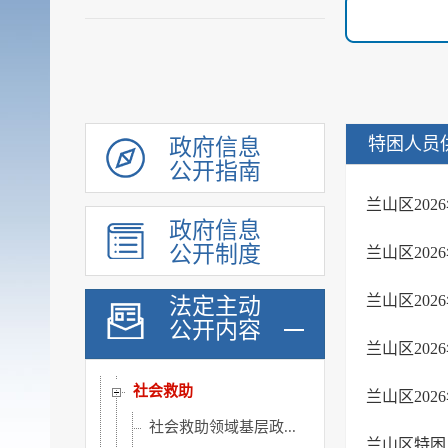
建议提案办理公示平台
会议信息
统计信息
行政许可和其他对外管理...
行政处罚及强制
特困人员
政府信息
财政信息
公开指南
政府采购
兰山区20
政府信息
民生领域信息公开
公开制度
兰山区20
乡村振兴
涉农补贴
兰山区20
法定主动
公开内容
稳岗就业
兰山区20
社会保险
社会救助
兰山区20
社会救助领域基层政...
兰山区特困