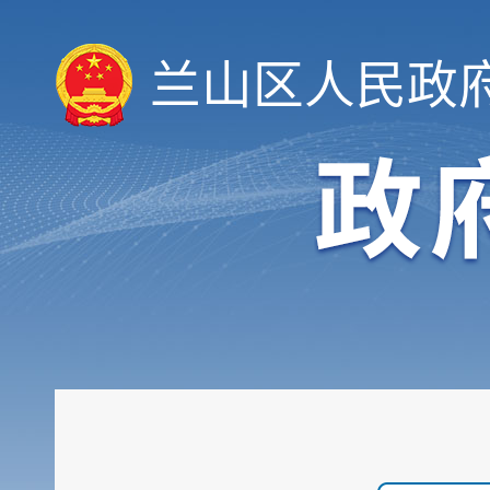
兰山区人民政
履职依据
机构职能
权责清单
人事信息
规划计划
重大建设项目
扩大有效投资
政府工作报告
重大决策预公开
审计和后评估