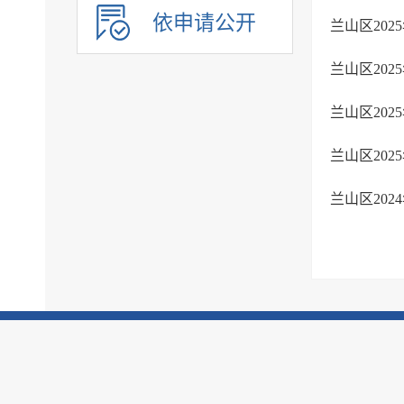
征地信息
依申请公开
兰山区20
农业预测信息
兰山区20
房屋征收
养老服务
兰山区20
公共体育
兰山区20
公共文化服务
环境保护
兰山区20
市政服务
治安管理
旅游领域
市场监管
税务信息
国资国企信息
公共资源配置领域