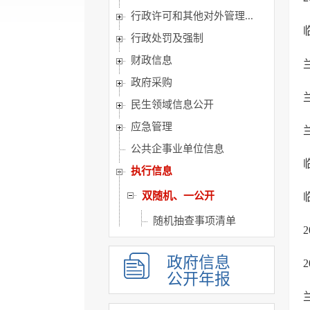
行政许可和其他对外管理...
行政处罚及强制
财政信息
政府采购
民生领域信息公开
应急管理
公共企事业单位信息
执行信息
双随机、一公开
随机抽查事项清单
抽查计划
政府信息
检查对象名录库
公开年报
执法检查人员名录库
抽查情况