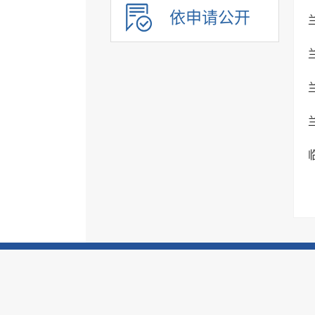
民办学校
依申请公开
基本医疗卫生
住房和城乡建设
征地信息
农业预测信息
房屋征收
养老服务
公共体育
公共文化服务
环境保护
市政服务
治安管理
旅游领域
市场监管