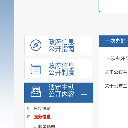
审计和后评估
建议提案办理公示平台
会议信息
统计信息
一次办好
政府信息
行政许可和其他对外管理...
公开指南
行政处罚及强制
“一次办好
财政信息
政府信息
政府采购
公开制度
关于公布兰
民生领域信息公开
关于公布兰
法定主动
应急管理
公开内容
公共企事业单位信息
执行信息
服务信息
服务指南