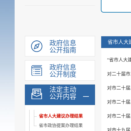
人事信息
规划计划
重大建设项目
扩大有效投资
政府工作报告
省市人大
政府信息
公开指南
重大决策预公开
审计和后评估
“省市人大
政府信息
建议提案办理公示平台
公开制度
人大建议办理结果
政协提案办理结果
法定主动
公开内容
区级建议提案办理总体...
对市二十届
部门建议提案办理总体...
省市人大建议办理结果
省市政协提案办理结果