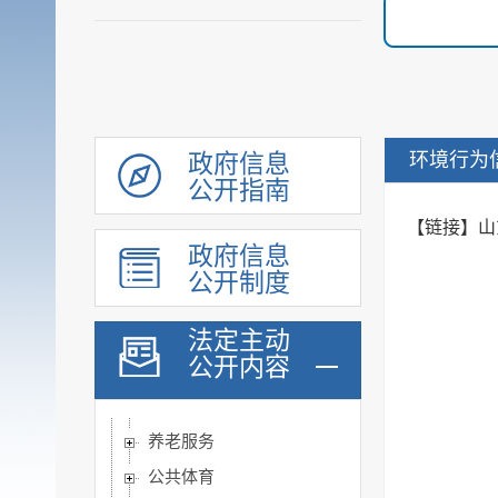
乡村振兴
涉农补贴
稳岗就业
社会保险
社会救助
环境行为
政府信息
公开指南
社会福利
【链接】山
教育
政府信息
基本医疗卫生
公开制度
住房和城乡建设
征地信息
法定主动
公开内容
农业预测信息
房屋征收
养老服务
公共体育