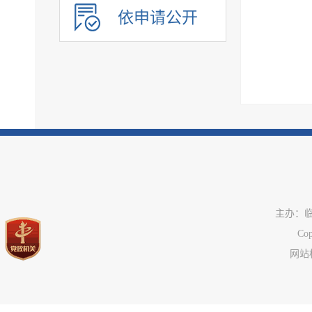
河湖保护情况
依申请公开
汛情、旱情、灾情及...
市政服务
治安管理
旅游领域
市场监管
税务信息
国资国企信息
公共资源配置领域
主办：
应急管理
C
公共企事业单位信息
网站标
执行信息
服务信息