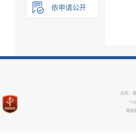
基本医疗卫生
依申请公开
住房和城乡建设
征地信息
农业预测信息
房屋征收
养老服务
公共体育
公共文化服务
环境保护
市政服务
主办：
治安管理
C
旅游领域
网站标
市场监管
税务信息