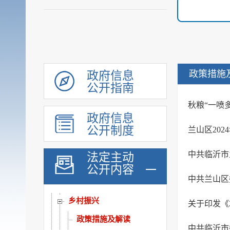
扩大有效投资
政府工作报告
重大决策预公开
审计和后评估
建议提案办理公示平台
政策措施
政府信息
会议信息
公开指南
统计信息
秋粮“一喷
政府信息
行政许可和其他对外管理...
公开制度
兰山区20
行政处罚及强制
财政信息
法定主动
政府采购
公开内容
民生领域信息公开
乡村振兴
关于印发《
政策措施及解读
中共临沂市