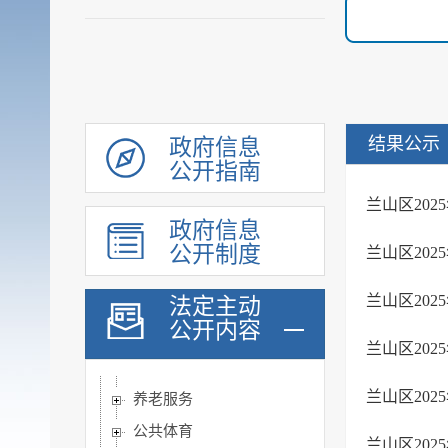
乡村振兴
涉农补贴
稳岗就业
社会保险
结果公示
社会救助
政府信息
公开指南
社会福利
兰山区20
教育
政府信息
基本医疗卫生
公开制度
兰山区20
住房和城乡建设
兰山区20
法定主动
征地信息
公开内容
农业预测信息
兰山区20
房屋征收
兰山区20
养老服务
公共体育
兰山区20