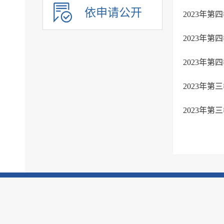
依申请公开
结果公示
2023年
食品安全消费提示
2023年
备案信息
税务信息
2023年
国资国企信息
2023年
公共资源配置领域
应急管理
2023年
公共企事业单位信息
执行信息
服务信息