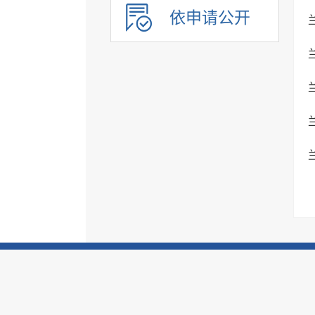
环境保护
依申请公开
市政服务
治安管理
旅游领域
市场监管
税务信息
国资国企信息
公共资源配置领域
应急管理
公共企事业单位信息
执行信息
服务信息