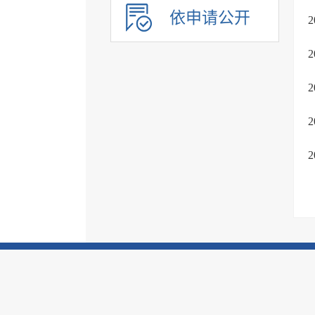
农业预测信息
依申请公开
房屋征收
养老服务
公共体育
公共文化服务
环境保护
市政服务
治安管理
旅游领域
市场监管
税务信息
国资国企信息
公共资源配置领域
应急管理