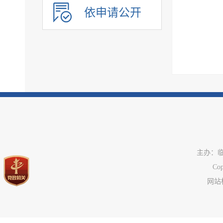
民办学校
依申请公开
基本医疗卫生
住房和城乡建设
征地信息
农业预测信息
房屋征收
养老服务
公共体育
公共文化服务
环境保护
主办：
市政服务
C
网站标
治安管理
旅游领域
市场监管