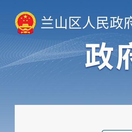
兰山区人民政
履职依据
机构职能
权责清单
人事信息
规划计划
重大建设项目
扩大有效投资
政府工作报告
重大决策预公开
审计和后评估
建议提案办理公示平台
会议信息