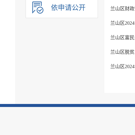
社会保险
依申请公开
兰山区财政
社会救助
兰山区20
社会福利
教育
兰山区富民
基本医疗卫生
兰山区脱贫
住房和城乡建设
征地信息
兰山区20
农业预测信息
房屋征收
养老服务
公共体育
公共文化服务
环境保护
市政服务