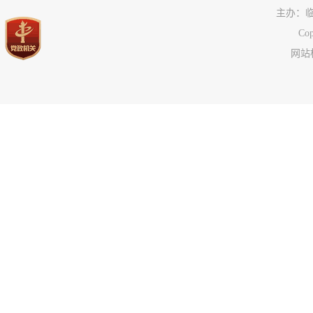
治安管理
主办：
C
旅游领域
网站标
市场监管
税务信息
国资国企信息
公共资源配置领域
应急管理
公共企事业单位信息
执行信息
服务信息