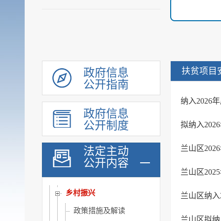
扩大有效投资
政府工作报告
重大决策预公开
审计和后评估
建议提案办理公示平台
扶贫项目
政府信息
会议信息
公开指南
统计信息
纳入202
政府信息
行政许可和其他对外管理...
公开制度
拟纳入20
行政处罚及强制
财政信息
兰山区20
法定主动
政府采购
公开内容
兰山区20
民生领域信息公开
乡村振兴
兰山区纳入
政策措施及解读
兰山区拟纳