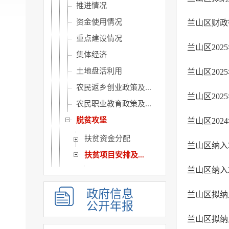
推进情况
资金使用情况
兰山区财政
重点建设情况
兰山区20
集体经济
土地盘活利用
兰山区20
农民返乡创业政策及...
兰山区20
农民职业教育政策及...
脱贫攻坚
兰山区20
扶贫资金分配
兰山区纳入
扶贫项目安排及...
兰山区纳入
扶贫项目安排
扶贫成效
政府信息
兰山区拟纳
公开年报
涉农补贴
兰山区拟纳
稳岗就业