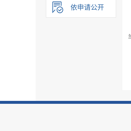
民办学校
依申请公开
基本医疗卫生
住房和城乡建设
征地信息
农业预测信息
房屋征收
养老服务
公共体育
公共文化服务
环境保护
市政服务
治安管理
旅游领域
市场监管