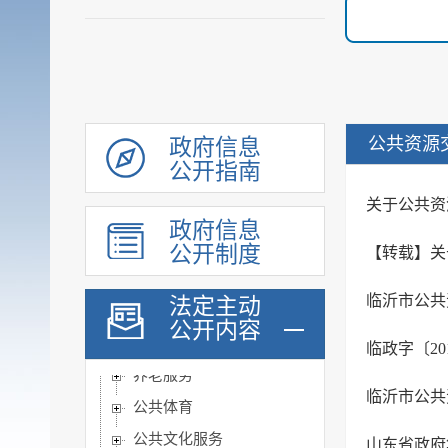
涉农补贴
稳岗就业
社会保险
社会救助
公共资源
政府信息
社会福利
公开指南
教育
关于公共资
基本医疗卫生
政府信息
住房和城乡建设
公开制度
【转载】关
征地信息
临沂市公共
法定主动
农业预测信息
公开内容
房屋征收
临政字〔20
养老服务
临沂市公共
公共体育
公共文化服务
山东省政府