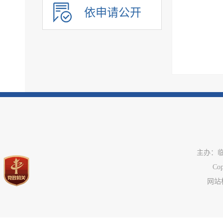
农业预测信息
依申请公开
房屋征收
养老服务
公共体育
公共文化服务
环境保护
市政服务
治安管理
旅游领域
市场监管
主办：
税务信息
C
国资国企信息
网站标
公共资源配置领域
应急管理