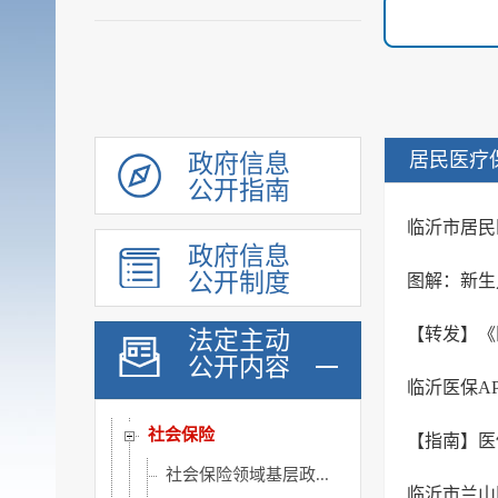
审计和后评估
建议提案办理公示平台
会议信息
统计信息
行政许可和其他对外管理...
居民医疗
政府信息
行政处罚及强制
公开指南
财政信息
临沂市居民
政府信息
政府采购
公开制度
图解：新生
民生领域信息公开
乡村振兴
【转发】《
法定主动
公开内容
涉农补贴
临沂医保A
稳岗就业
社会保险
【指南】医
社会保险领域基层政...
临沂市兰山