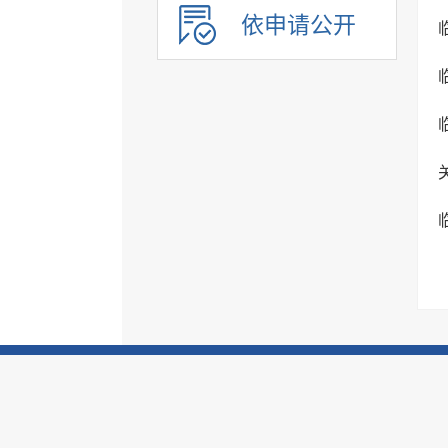
重大决策预公开
依申请公开
审计和后评估
建议提案办理公示平台
会议信息
统计信息
行政许可和其他对外管理...
行政处罚及强制
财政信息
政府采购
民生领域信息公开
应急管理
公共企事业单位信息
执行信息
服务信息